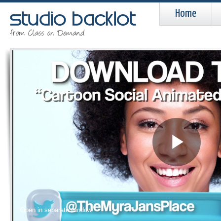
Home
Pla
Vid
Open in separate window